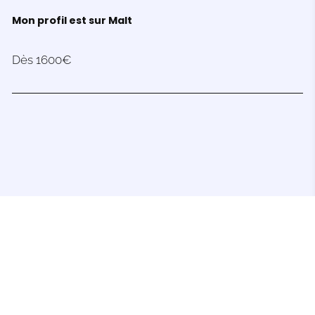
Mon profil est sur Malt
En savoir plus
"Grimoires & Miroirs", ce sont les premiers
jeux de
rôle
sur abonnement.
Des parties à jouer en famille,
dès 6 ans.
Sans engagement - Satisfait ou remboursé -
Résiliation en un clic