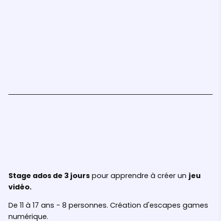
Je réalise
ou
je t'accompagne
pour réaliser ton serious
game, escape-game, jeu vidéo ...
Mon profil est sur Malt
En savoir plus
Atelier jeux vidéos
Stage ados de 3 jours
pour apprendre à créer un
jeu
vidéo.
De 11 à 17 ans - 8 personnes. Création d'escapes games
numérique.