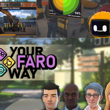
Cheffe de projet - Ingénieure pédagogique - Designer
•
13th May 2022
Scénariste jeu vidéo narratif
•
12th May 2022