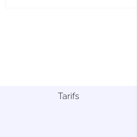
Tarifs
Gamification
Diagnostique et conseils
pour améliorer ta
gamification.